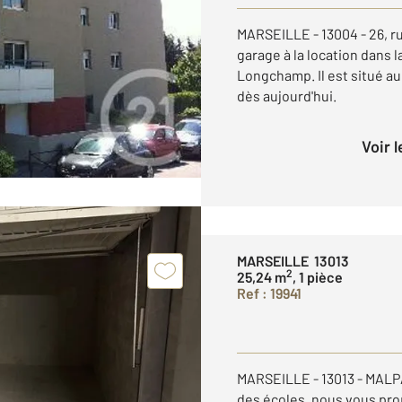
MARSEILLE - 13004 - 26, r
garage à la location dans 
Longchamp. Il est situé au
dès aujourd'hui.
Voir 
MARSEILLE 13013
2
25,24 m
, 1 pièce
Ref : 19941
MARSEILLE - 13013 - MALP
des écoles, nous vous pr