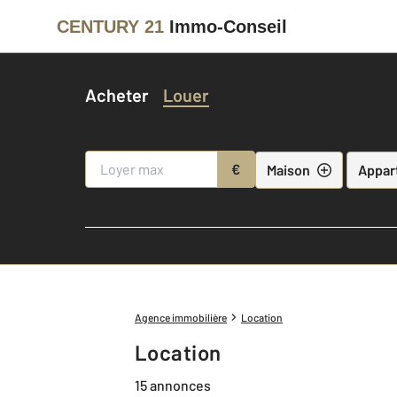
CENTURY 21
Immo-Conseil
Acheter
Louer
€
Maison
Appar
Agence immobilière
Location
Location
15 annonces