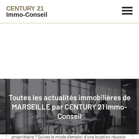
CENTURY 21
Immo-Conseil
Immobilier
Actualités immobilières à MARSEILLE
Toutes les actualités immobilières de
MARSEILLE par
CENTURY 21 Immo-
Location immobilière à Marseille avec votre agence
Conseil
CENTURY 21 Immo-Conseil
Vous souhaitez louer un appartement sur Marseille pour
découvrir la cité phocéenne avant d’investir en tant que
propriétaire ? Suivez le mode d’emploi d’une location réussie